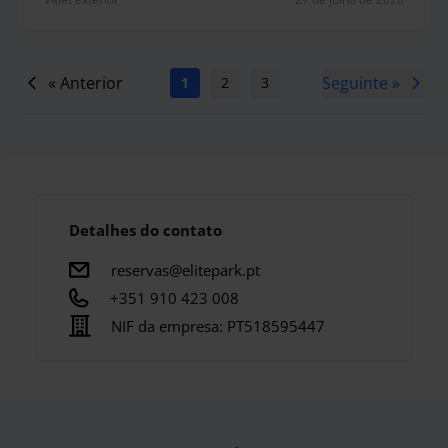
« Anterior
Seguinte »
1
2
3
4
5
6
7
Detalhes do contato
reservas@elitepark.pt
+351 910 423 008
NIF da empresa:
PT518595447