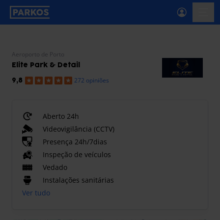
etiqueta-de-navegação-principal
menu
Aeroporto de Porto
Elite Park & Detail
272 opiniões
9,8
Aberto 24h
Videovigilância (CCTV)
Presença 24h/7dias
Inspeção de veículos
Vedado
Instalações sanitárias
Ver tudo