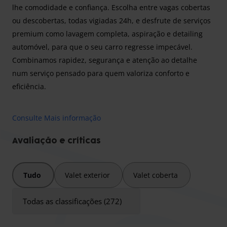
lhe comodidade e confiança. Escolha entre vagas cobertas
ou descobertas, todas vigiadas 24h, e desfrute de serviços
premium como lavagem completa, aspiração e detailing
automóvel, para que o seu carro regresse impecável.
Combinamos rapidez, segurança e atenção ao detalhe
num serviço pensado para quem valoriza conforto e
eficiência.
Consulte Mais informação
Horário de funcionamento:
Com a Elite Park & Detail, cada viagem começa com
Avaliação e críticas
tranquilidade e termina com estilo. Aberto 24 horas por
dia, 7 dias por semana, o nosso serviço exclusivo de
Tudo
Valet exterior
Valet coberta
estacionamento oferece-lhe flexibilidade total, seja para
voos de madrugada ou chegadas noturnas.
Todas as classificações (272)
Tempo de deslocamento:
Graças ao nosso serviço de valet personalizado, conduz