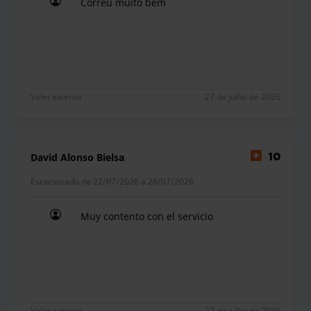
Correu muito bem
Correu muito bem
Valet exterior
27 de julho de 2026
David Alonso Bielsa
10
Estacionado de 22/07/2026 a 26/07/2026
Muy contento con el servicio
Muy contento con el servicio
Valet exterior
27 de julho de 2026