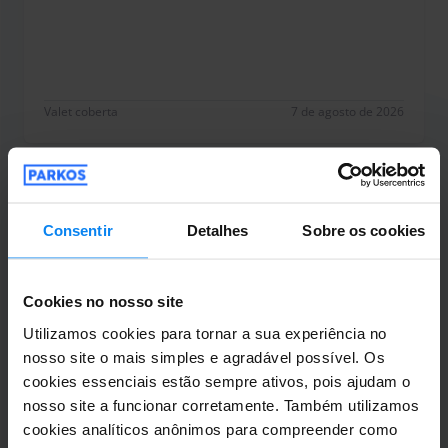
Exemplo
Valet coberta
7 de agosto de 2026
Henrique Salgueiro
10
Consentir
Detalhes
Sobre os cookies
Estacionado de 28/07/2026 a 04/08/2026
Correu tudo super bem
Cookies no nosso site
Correu tudo super bem
Utilizamos cookies para tornar a sua experiência no
nosso site o mais simples e agradável possível. Os
cookies essenciais estão sempre ativos, pois ajudam o
nosso site a funcionar corretamente. Também utilizamos
Valet exterior
6 de agosto de 2026
cookies analíticos anônimos para compreender como