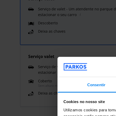
Serviço de valet - Um atendente no parque 
estacionar o seu carro
Descoberto
Deixa as chaves
Serviço valet
Serviço de valet - Um atendente no parque 
estacionar o seu carro
Coberto
Consentir
Sem altura máxima
Deixa as chaves
Cookies no nosso site
Utilizamos cookies para torn
essenciais estão sempre ati