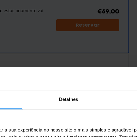
de estacionamento vai
€69,00
Reservar
de estacionamento vai
€92,00
Reservar
Detalhes
ar a sua experiência no nosso site o mais simples e agradável 
vos, pois ajudam o nosso site a funcionar corretamente. Também