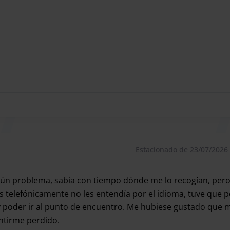
, mas partem conforme as necessidades do cliente para
to 24 horas.
Estacionado de 23/07/2026
gún problema, sabia con tiempo dónde me lo recogían, pero 
 telefónicamente no les entendía por el idioma, tuve que p
 poder ir al punto de encuentro. Me hubiese gustado que 
ntirme perdido.