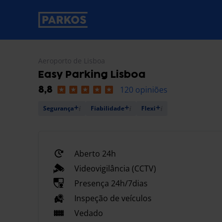
etiqueta-de-navegação-principal
Aeroporto de Lisboa
Easy Parking Lisboa
120 opiniões
8,8
Segurança
Fiabilidade
Flexi
Aberto 24h
Videovigilância (CCTV)
Presença 24h/7dias
Inspeção de veículos
Vedado