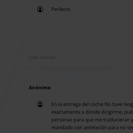
Aeroporto de Lisboa.
Perfecto
Perfecto
Horários do ônibus de transporte:
Os ônibus de transporte não têm horários fixos
reduzir o tempo de espera. Estacionamento aber
Valet exterior
Anónimo
En la entrega del coche No tuve nin
exactamente a dónde dirigirme, pués
personas para que me traducieran y
mandado con antelación para no se