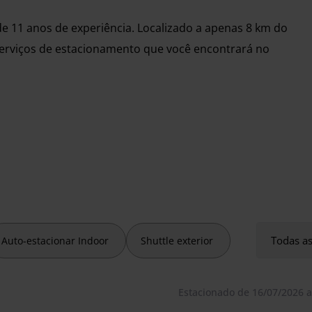
e 11 anos de experiência. Localizado a apenas 8 km do
erviços de estacionamento que você encontrará no
rá de um traslado gratuito de ida e volta para o
te ao estacionamento e apresentar a sua confirmação de
á levado imediatamente até o terminal de saída. No
u e-mail de confirmação para solicitar a recolha. Será
a continuar a sua viagem. Simples assim!
Todas as
Auto-estacionar Indoor
Shuttle exterior
e 11 anos de experiência. Localizado a apenas 8 km do
Estacionado de 16/07/2026 a
erviços de estacionamento que você encontrará no