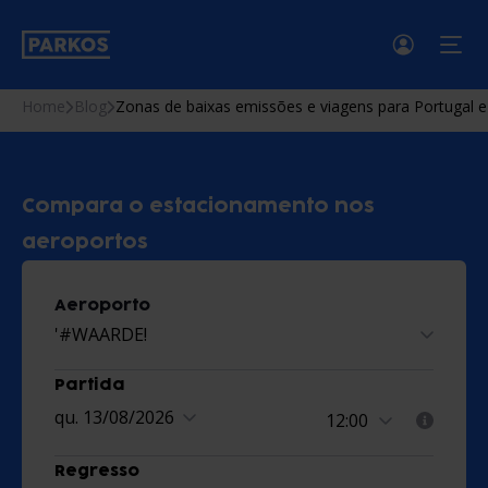
men
Home
Blog
Zonas de baixas emissões e viagens para Portugal e
Compara o estacionamento nos
aeroportos
Aeroporto
'#WAARDE!
Partida
qu. 13/08/2026
Regresso