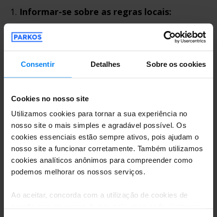
Informar-se sobre as regras locais:
Utilize fontes confiáveis como
Urban
Access Regulations
para verificar as
regulamentações atualizadas de zonas de
Consentir
Detalhes
Sobre os cookies
baixas emissões.
Obter adesivos e dispositivos
Cookies no nosso site
Utilizamos cookies para tornar a sua experiência no
necessários:
nosso site o mais simples e agradável possível. Os
Compre a Crit’Air para França e
cookies essenciais estão sempre ativos, pois ajudam o
nosso site a funcionar corretamente. Também utilizamos
dispositivos de pedágio para França e
cookies analíticos anônimos para compreender como
Espanha com antecedência.
podemos melhorar os nossos serviços.
Planejar a rota com cuidado:
Ao aceitar, concorda com a utilização de cookies de
Utilize aplicativos como Google Maps ou
acordo com as regras do seu país, mas pode ajustar as