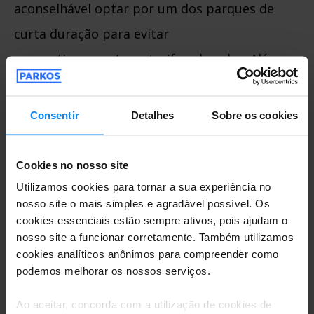
aconselhável optar por um dos parques de
curta duração para evitar
congestionamentos e tarifas elevadas. Além
disso, o aeroporto incentiva os condutores a
utilizarem essas opções para melhorar o
Consentir
Detalhes
Sobre os cookies
fluxo de tráfego.
Cookies no nosso site
Onde posso esperar por
Utilizamos cookies para tornar a sua experiência no
passageiros no Aeroporto do
nosso site o mais simples e agradável possível. Os
Porto?
cookies essenciais estão sempre ativos, pois ajudam o
nosso site a funcionar corretamente. Também utilizamos
Se você está aguardando passageiros, é
cookies analíticos anônimos para compreender como
melhor utilizar os áreas de estacionamento
podemos melhorar os nossos serviços.
designadas, como P0 ou P1. Esses locais são
Ao aceitar, concorda com a utilização de cookies de